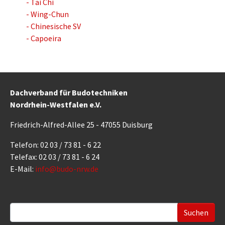
- Tai Chi
- Wing-Chun
- Chinesische SV
- Capoeira
Dachverband für Budotechniken
Nordrhein-Westfalen e.V.
Friedrich-Alfred-Allee 25 - 47055 Duisburg
Telefon: 02 03 / 73 81 - 6 22
Telefax: 02 03 / 73 81 - 6 24
E-Mail:
info@budo-nrw.de
Suchformular