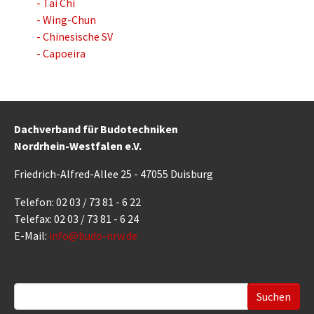
- Tai Chi
- Wing-Chun
- Chinesische SV
- Capoeira
Dachverband für Budotechniken
Nordrhein-Westfalen e.V.
Friedrich-Alfred-Allee 25 - 47055 Duisburg
Telefon: 02 03 / 73 81 - 6 22
Telefax: 02 03 / 73 81 - 6 24
E-Mail:
info@budo-nrw.de
Suchformular