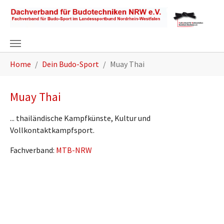
Zum Hauptinhalt springen
Sie sind hier:
Home
Dein Budo-Sport
Muay Thai
Muay Thai
... thailändische Kampfkünste, Kultur und
Vollkontaktkampfsport.
Fachverband:
MTB-NRW