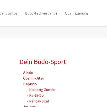
bandsinfos
Budo-Fachverbände
Qualifizierung
Dein Budo-Sport
Aikido
Goshin-Jitsu
Hapkido
- Haidong Gumdo
- Ka-Si-Do
- Pencak Silat
Jiu-Jitsu