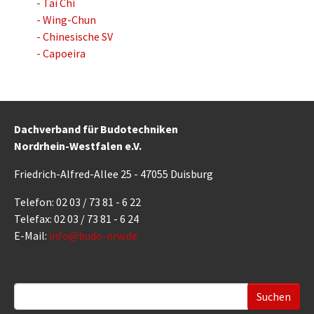
- Tai Chi
- Wing-Chun
- Chinesische SV
- Capoeira
Dachverband für Budotechniken
Nordrhein-Westfalen e.V.
Friedrich-Alfred-Allee 25 - 47055 Duisburg
Telefon: 02 03 / 73 81 - 6 22
Telefax: 02 03 / 73 81 - 6 24
E-Mail:
info@budo-nrw.de
Suchformular