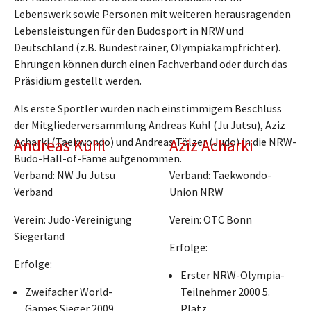
Lebenswerk sowie Personen mit weiteren herausragenden
Lebensleistungen für den Budosport in NRW und
Deutschland (z.B. Bundestrainer, Olympiakampfrichter).
Ehrungen können durch einen Fachverband oder durch das
Präsidium gestellt werden.
Als erste Sportler wurden nach einstimmigem Beschluss
der Mitgliederversammlung Andreas Kuhl (Ju Jutsu), Aziz
Acharki (Taekwondo) und Andreas Tölzer (Judo) in die NRW-
Andreas Kuhl
Aziz Acharki
Budo-Hall-of-Fame aufgenommen.
Verband: NW Ju Jutsu
Verband: Taekwondo-
Verband
Union NRW
Verein: Judo-Vereinigung
Verein: OTC Bonn
Siegerland
Erfolge:
Erfolge:
Erster NRW-Olympia-
Zweifacher World-
Teilnehmer 2000 5.
Games Sieger 2009
Platz